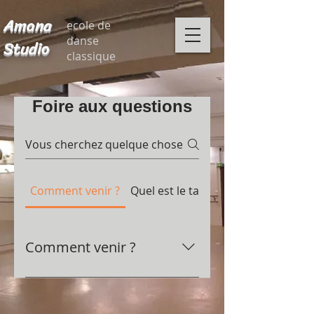
Amana
ecole de
danse
Studio
classique
Foire aux questions
Comment venir ?
Quel est le tarif ?
Comment venir ?
Le studio de danse se trouve à 2
minutes à pied de la Place