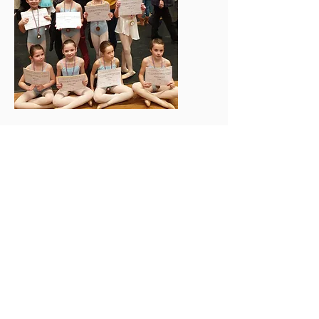
Bilan de la saison 2017/2018
:
Deux élèves du cours préparatoire
aux concours de danse d’Amana
Studio :
Ekaterina a été admise à l’école de
l’Opéra de Paris en Janvier 2018. Ses
professeurs à Amana Studio :
Mélanie Peghaire (cours du mardi) et
Joseph-Alain Ruiz (cours du lundi et
préparation spécifique au concours