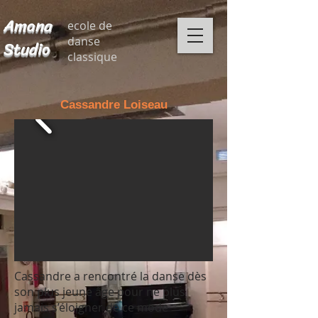
Amana
ecole de
danse
Studio
classique
Cassandre Loiseau
Cassandre a rencontré la danse dès
son plus jeune âge pour ne plus
jamais s’éloigner de ce mode