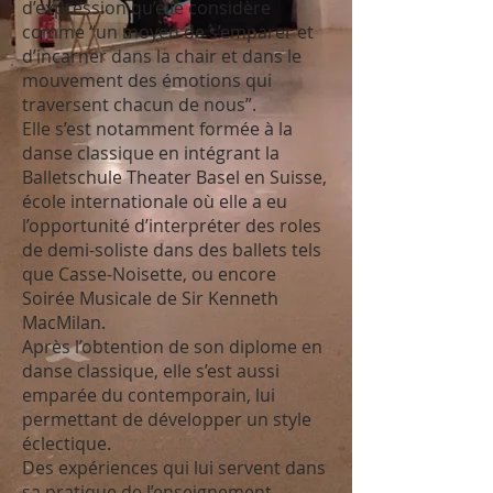
d’expression qu’elle considère
comme “un moyen de s’emparer et
d’incarner dans la chair et dans le
mouvement des émotions qui
traversent chacun de nous”.
Elle s’est notamment formée à la
danse classique en intégrant la
Balletschule Theater Basel en Suisse,
école internationale où elle a eu
l’opportunité d’interpréter des roles
de demi-soliste dans des ballets tels
que Casse-Noisette, ou encore
Soirée Musicale de Sir Kenneth
MacMilan.
Après l’obtention de son diplome en
danse classique, elle s’est aussi
emparée du contemporain, lui
permettant de développer un style
éclectique.
Des expériences qui lui servent dans
sa pratique de l’enseignement.