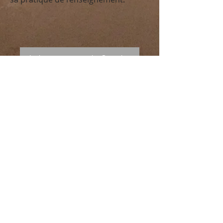
Laissez votre avis Google
Compte tenu de la couleur
claire du tapis de danse,
seules les chaussettes de
couleur claire et les
chaussons de danse de
couleur claire et à semelles
claires et propres (sans
colophane) sont autorisés
dans la salle de danse.
Amana Studio - 21, rue
Froidevaux 75014
Paris -
01.43.25.42.92
-
Page
Contact