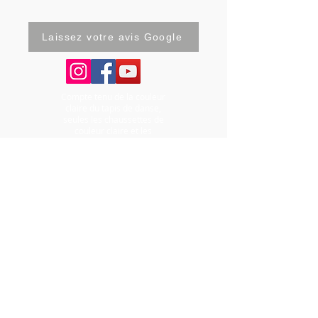
Laissez votre avis Google
Compte tenu de la couleur
claire du tapis de danse,
seules les chaussettes de
couleur claire et les
chaussons de danse de
couleur claire et à semelles
claires et propres (sans
colophane) sont autorisés
dans la salle de danse.
Amana Studio - 21, rue
Froidevaux 75014
Paris -
01.43.25.42.92
-
Page
Contact