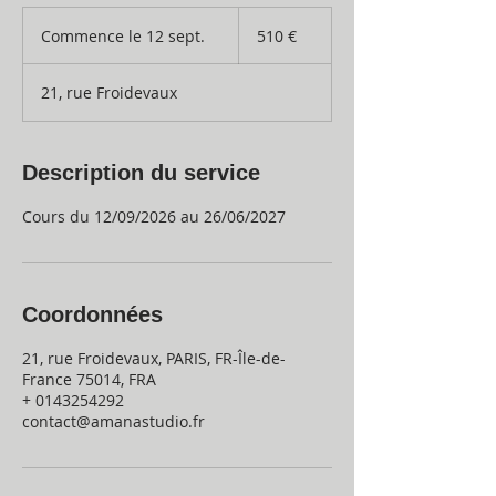
510
euros
Commence le 12 sept.
C
510 €
o
m
21, rue Froidevaux
m
e
n
c
Description du service
e
l
Cours du 12/09/2026 au 26/06/2027
e
1
2
s
e
Coordonnées
p
t
21, rue Froidevaux, PARIS, FR-Île-de-
.
France 75014, FRA
+ 0143254292
contact@amanastudio.fr