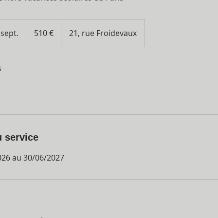
510
euros
sept.
C
510 €
21, rue Froidevaux
o
m
s
m
e
n
c
e
l
u service
e
9
026 au 30/06/2027
s
e
p
t
.