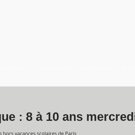
ses enfants
Classique adulte
Contemporaine
Barre 
ue : 8 à 10 ans mercred
s hors vacances scolaires de Paris