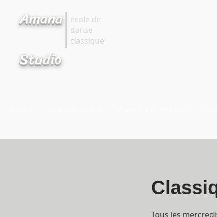
Amana
ecole de
danse
classique
Studio
Accueil
Location studio
Planning -Tarif-Achat
Dan
Classiq
Tous les mercredi