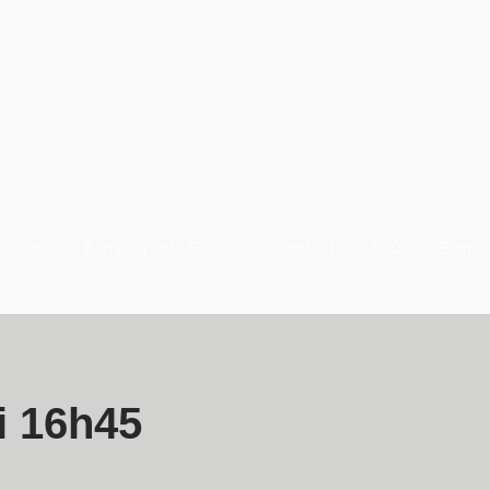
au sol
Barre au sol - Pilates
Contact
FAQ
Blog
i 16h45