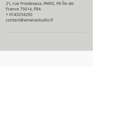
21, rue Froidevaux, PARIS, FR-Île-de-
France 75014, FRA
+ 0143254292
contact@amanastudio.fr
Laissez votre avis Google
Compte tenu de la couleur
claire du tapis de danse,
seules les chaussettes de
couleur claire et les
chaussons de danse de
couleur claire et à semelles