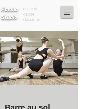
Amana
ecole de
danse
Studio
classique
Barre au sol