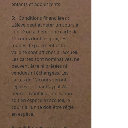
enfants et adolescents.
5: Conditions financières :
L'élève peut acheter un cours à
l'unité ou acheter une carte de
12 cours dont les prix, les
modes de paiement et la
validité sont affichés à l’accueil.
Les cartes sont nominatives, ne
peuvent être ni prêtées ni
vendues ni échangées. Les
cartes de 12 cours seront
réglées soit par Paypal 24
heures avant leur utilisation
soit en espèce à l'accueil, le
cours à l'unité doit être réglé
en espèce.
6: Validité des cartes : Les