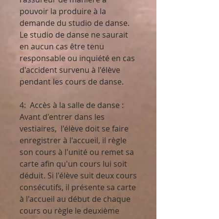
pouvoir la produire à la
demande du studio de danse.
Le studio de danse ne saurait
en aucun cas être tenu
responsable ou inquiété en cas
d'accident survenu à l'élève
pendant les cours de danse.
4: Accès à la salle de danse :
Avant d'entrer dans les
vestiaires, l'élève doit se faire
enregistrer à l'accueil, il règle
son cours à l'unité ou remet sa
carte afin qu'un cours lui soit
déduit. Si l'élève suit deux cours
consécutifs, il présente sa carte
à l'accueil au début de chaque
cours ou règle le deuxième