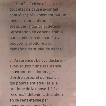
2: Santé : L' élève déclare en
tout état de cause avoir fait
contrôler préalablement par un
médecin son aptitude à
pratiquer la danse et détenir
l'attestation en ce sens établie
par le médecin de manière à
pouvoir la produire à la
demande du studio de danse.
3: Assurance : L'élève déclare
avoir souscrit une assurance
couvrant tous dommages
d'ordre corporel ou financier
qui pourraient être liés à la
pratique de la danse. L'élève
reconnaît détenir l'attestation
en ce sens établie par
l'assureur de manière à