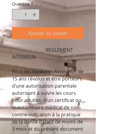
Quantité
*
Ajouter au panier
REGLEMENT
INTERIEUR
Pour les mineurs : Avoir plus de
15 ans révolus et être porteurs
d’une autorisation parentale
autorisant à suivre les cours
pour adultes, d’un certificat ou
questionnaire médical de non-
contre-indication à la pratique
de la danse datant de moins de
3 mois et du présent document