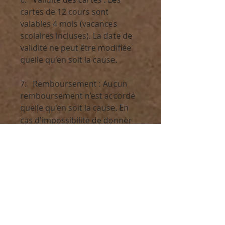
cartes de 12 cours sont
valables 4 mois (vacances
scolaires incluses). La date de
validité ne peut être modifiée
quelle qu'en soit la cause.
7: Remboursement : Aucun
remboursement n’est accordé
quelle qu'en soit la cause. En
cas d'impossibilité de donner
les cours en présentiel ou en
ligne pour une période donnée,
le studio de danse prolongera
la validité de la carte de l'élève
de cette période donnée mais
ne remboursera aucun cours.
Prévoyez de prendre une
assurance annulation pour