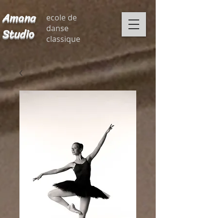
Amana
ecole de
danse
Studio
classique