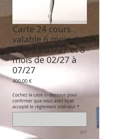
Carte 24 cours
valable 6 mois de
09/26 à 01/27 et 8
mois de 02/27 à
07/27
Prix
400,00 €
Cochez la case ci-dessous pour
confirmer que vous avez lu et
accepté le règlement intérieur
*
0/1