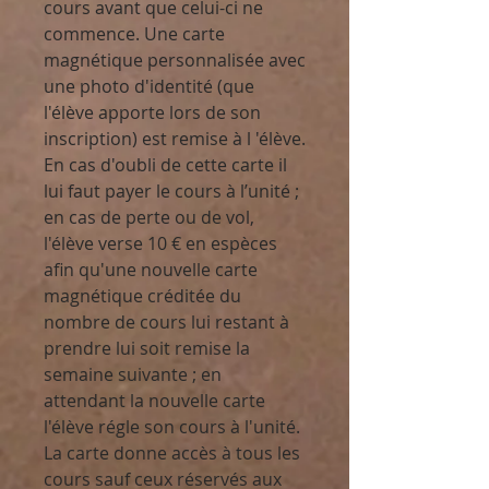
cours avant que celui-ci ne
commence. Une carte
magnétique personnalisée avec
une photo d'identité (que
l'élève apporte lors de son
inscription) est remise à l 'élève.
En cas d'oubli de cette carte il
lui faut payer le cours à l’unité ;
en cas de perte ou de vol,
l'élève verse 10 € en espèces
afin qu'une nouvelle carte
magnétique créditée du
nombre de cours lui restant à
prendre lui soit remise la
semaine suivante ; en
attendant la nouvelle carte
l'élève régle son cours à l'unité.
La carte donne accès à tous les
cours sauf ceux réservés aux