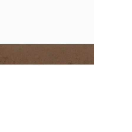
Laissez votre avis Google
Compte tenu de la couleur
claire du tapis de danse,
seules les chaussettes de
couleur claire et les
chaussons de danse de
couleur claire et à semelles
claires et propres (sans