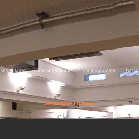
ses enfants
Classique adulte
Contemporaine
Barre 
Cassandre Loiseau