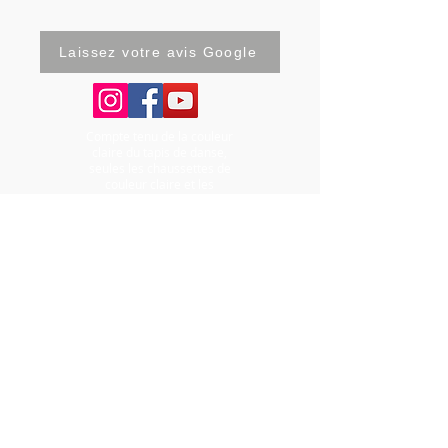
Laissez votre avis Google
Compte tenu de la couleur
claire du tapis de danse,
seules les chaussettes de
couleur claire et les
chaussons de danse de
couleur claire et à semelles
claires et propres (sans
colophane) sont autorisés
dans la salle de danse.
Amana Studio - 21, rue
Froidevaux 75014
Paris -
01.43.25.42.92
-
Page
Contact